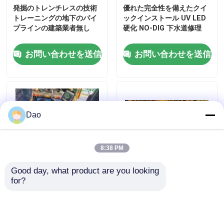
発掘のトレンチレスの技術
優れた完全性を備えたクイ
トレーニングの地下のパイ
ックインストール UV LED
トレンチレスの技術トレーニング
プラインの建築業者無し
硬化 NO-DIG 下水道修理
お問い合わせを送信
お問い合わせを送信
管の包装業者
ウォーター ジェットのクリーニングのノズル
Dao
トレンチレスの器具レンタル
8:38 PM
膨らませられるパイププラグ
Good day, what product are you looking 
for?
排水ポンプ
プッシュロッドLED UV
UV CIPP コーティング 管
CIPP硬化装置による無開削
の修理と保守に最適
管路更生