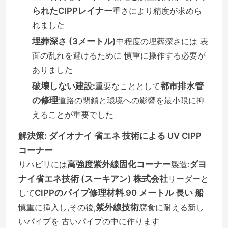
られたCIPPレイナー
重さにより精度が求めら
れました
埋葬深さ (3メートル)
中程度の埋葬深さには 表
面の乱れを避けるために 慎重に操作する必要が
ありました
破壊しない建設:
重要なこととして
都市排水管
の修理
道路の閉鎖と環境への影響を最小限に抑
えることが重要でした
解決策: ダイオナイ 省エネ 技術による UV CIPP
コーナー
リハビリには
高強度紫外線固化コーナー
製造:
ダヨ
ナイ省エネ技術 (スーキアン) 株式会社
リーダーと
して
CIPPのパイプ修理材料
.
90 メートル 長い 船
慎重に挿入し,その後,
紫外線技術
腐食に耐える新し
いパイプを 古いパイプの中に作ります