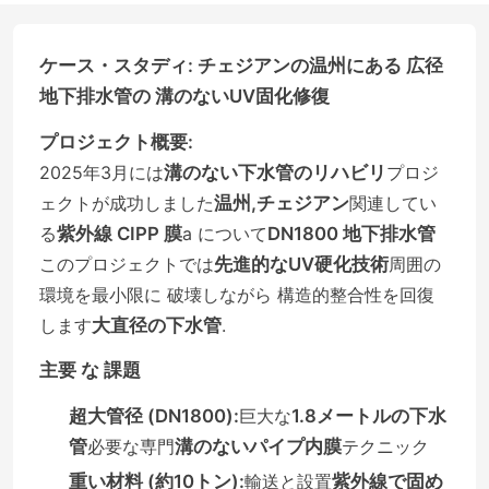
ケース・スタディ: チェジアンの温州にある 広径
地下排水管の 溝のないUV固化修復
プロジェクト概要:
2025年3月には
溝のない下水管のリハビリ
プロジ
ェクトが成功しました
温州,チェジアン
関連してい
る
紫外線 CIPP 膜
a について
DN1800 地下排水管
このプロジェクトでは
先進的なUV硬化技術
周囲の
環境を最小限に 破壊しながら 構造的整合性を回復
します
大直径の下水管
.
主要 な 課題
超大管径 (DN1800):
巨大な
1.8メートルの下水
管
必要な専門
溝のないパイプ内膜
テクニック
重い材料 (約10トン):
輸送と設置
紫外線で固め