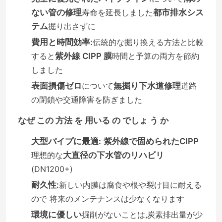
ない管の修理
寿命を延長しました
都市排水シス
テム
掘り出さずに
費用と時間効率:
伝統的な掘り換える方法と比較
すると
紫外線 CIPP 膜
時間と予算の両方を節約
しました
表面損傷ゼロ
について
無掘り下水道修理
道路
の閉鎖や交通障害を防ぎました
なぜ この 方法 を 用いる の でしょ う か
大型パイプに最適:
紫外線で固められたCIPP
理想的な
大直径の下水管のリハビリ
家
(DN1200+)
耐久性:
新しい内膜は腐食や根や裂け目に耐える
プロダクト
ので 将来のメンテナンスは少なくなります
環境に優しい
掘削がないことは,炭素排出量が少
私達について