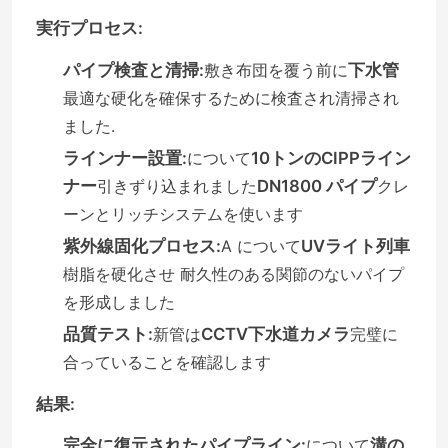
実行プロセス:
パイプ検査と清掃:
敷き布団を覆う前に
下水管
最適な硬化を確保するために検査され清掃され
ました.
ラインナー設置:
について
10トンのCIPPライン
ナー
引きずり込まれました
DN1800 パイプ
クレ
ーンとリッチシステムを使います
紫外線固化プロセス:
A について
UVライト列車
樹脂を硬化させ 耐久性のある関節のないパイプ
を形成しました
品質テスト:
新管は
CCTV下水道カメラ
完璧に
合っていることを確認します
結果:
完全に復元されたパイプライン:
について
溝の