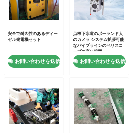
紫外線CIPPのライニング
安全で耐久性のあるディー
点検下水道のポーランド人
CCTVの管のクローラー
ゼル発電機セット
のカメラ システム拡張可能
なパイプラインのペリスコ
ープの高い範囲
下水道のポーランド人のカメラ
お問い合わせを送信
お問い合わせを送信
CIPP水逆転
CIPPパッチ修理
トレンチレスの下水道修理
トレンチレスのパイプラインの構造