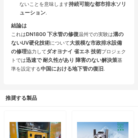
ないことを意味します
持続可能な都市排水ソリ
ューション
.
工場旅行
結論は
これは
DN1800 下水管の修復
温州での実験は
溝の
品質管理
ないUV硬化技術
について
大規模な市政排水設備
の修理
協力して
ダオヨナイ 省エネ 技術
プロジェク
私達に連絡しなさい
トでは
迅速で 耐久性があり 障害のない解決策
基
準を設定する
中国における地下管の復旧
.
ニュース
引用を要求しなさい
推奨する製品
紫外線CIPP装置
紫外線治されたCIPP