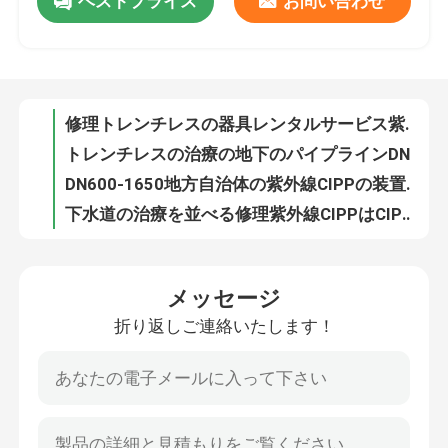
ベストプライス
お問い合わせ
CIPPの熱湯の治療はさみ金のトレンチレスの地下の管修理DN200-1800
地下下水管の下水管CIPPの点修理発掘の樹脂のガラス繊維 パッチ修理無し
工場旅行
発掘のトレンチレスの技術トレーニングの地下のパイプラインの建築業者無し
高圧ウォーター ジェットのクリーニングのノズルはジェット機で行くトラックの地下のパイプラインのための洗剤を流出させる
品質管理
修理トレンチレスの器具レンタルサービス紫外線治療システムCCTV
トレンチレスの治療の地下のパイプラインDN200-600のためのCippの紫外線の列車
私達に連絡しなさい
DN600-1650地方自治体の紫外線CIPPの装置発掘紫外線CIPPの下水管修理ライト三重の中心無し
下水道の治療を並べる修理紫外線CIPPはCIPPはさみ金材料を流出させる
装置のステンレス鋼の包装業者の吹管をの間に並べるトレンチレス CIPP
ニュース
紫外紫外線CIPP装置サービスは送風機トレンチレスの間にはさみ金を拡大する二倍になる
メッセージ
D18 CCTVのパイプラインのクローラー下水道のカメラ システム排水の点検DN200-1200
引用を要求しなさい
折り返しご連絡いたします！
メッセージ
治場所CIPPの管のライニングの建築業者の下水道の静かな高性能の発電機
折り返しご連絡いたします！
D18s小型Cctvのクローラー カメラの管の地下の地方自治体の下水道のためのビデオ検査システム
紫外線CIPP装置
蒸気紫外線治されたCIPPのトラックの革新の地方自治体の排水ネットワークは統合した
水道管の地方自治体の下水道修理DN200-1650を並べる紫外線CIPPを並べ直す発掘無し
紫外線治されたCIPP