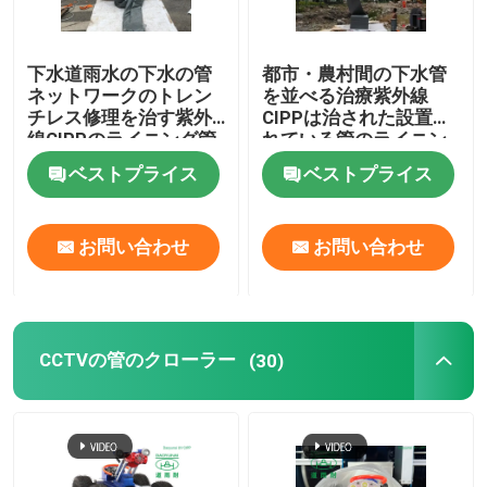
下水道雨水の下水の管
都市・農村間の下水管
ネットワークのトレン
を並べる治療紫外線
チレス修理を治す紫外
CIPPは治された設置さ
線CIPPのライニング管
れている管のライニン
グ プロセスを修理する
ベストプライス
ベストプライス
お問い合わせ
お問い合わせ
CCTVの管のクローラー
(30)