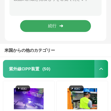
仕事の場所の役に立つツールのパッケージの紫外線治された設置されている管はさみ金CIPPの構造
Cctvのクローラー単位の管の点検カメラのロボット システムのためのHDのカメラPTZ
紫外線CIPPのライニング
点検下水道のポーランド人のカメラ システム拡張可能なパイプラインのペリスコープの高い範囲
治された設置されている紫外線CIPPの装置のインストールの小さい直径の下水道は非発掘を修理した
CCTVの管のクローラー
排水ポリ塩化ビニールの具体的な銅の管パッチ修理下水道のトレンチレスの速いロック
下水道のポーランド人のカメラ
米国からの他のカテゴリー
送信
CIPP水逆転
紫外線CIPP装置
(50)
CIPPパッチ修理
トレンチレスの下水道修理
トレンチレスのパイプラインの構造