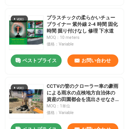
プラスチックの柔らかいチュー
ブライナー 紫外線 2-4 時間 固化
時間 掘り付けなし 修理 下水道
MOQ：10 meters
価格：Variable
ベストプライス
お問い合わせ
CCTVの管のクローラー車の豪雨
家
による雨水の点検地方自治体の
資産の田園都会を流出させなさ
い
MOQ：1単位
プロダクト
価格：Variable
私達について