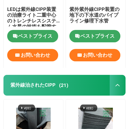
LEDは紫外線CIPP装置
紫外紫外線CIPP装置の
トレンチレスの技術トレーニング
の治療ライト二重中心
地下の下水道のパイプ
のトレンチレスシステ
ライン修理下水管
ム水星の技術を配管す
管の包装業者
る
ベストプライス
ベストプライス
ウォーター ジェットのクリーニングのノズル
お問い合わせ
お問い合わせ
トレンチレスの器具レンタル
紫外線治されたCIPP
(21)
膨らませられるパイププラグ
排水ポンプ