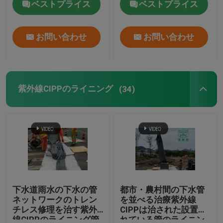
ベストプライス
ベストプライス
工場旅行
お問い合わせ
お問い合わせ
品質管理
紫外線CIPPのライニング
(34)
私達に連絡しなさい
ニュース
引用を要求しなさい
紫外線CIPP装置
下水道雨水の下水の管
都市・農村間の下水管
ネットワークのトレン
を並べる治療紫外線
チレス修理を治す紫外
CIPPは治された設置さ
紫外線治されたCIPP
線CIPPのライニング管
れている管のライニン