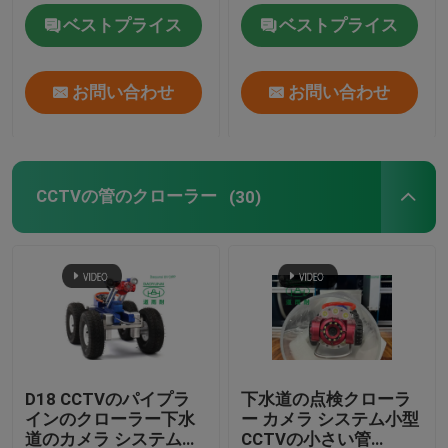
グ プロセスを修理する
ベストプライス
ベストプライス
紫外線CIPPのライニング
お問い合わせ
お問い合わせ
CCTVの管のクローラー
下水道のポーランド人のカメラ
CCTVの管のクローラー
(30)
CIPP水逆転
CIPPパッチ修理
トレンチレスの下水道修理
D18 CCTVのパイプラ
下水道の点検クローラ
インのクローラー下水
ー カメラ システム小型
トレンチレスのパイプラインの構造
道のカメラ システム排
CCTVの小さい管