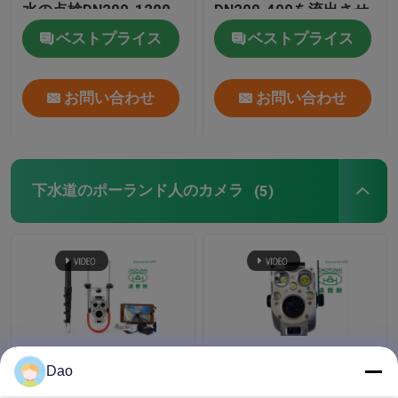
水の点検DN200-1200
DN200-400を流出させ
なさい
ベストプライス
ベストプライス
トレンチレスの技術トレーニング
お問い合わせ
お問い合わせ
管の包装業者
ウォーター ジェットのクリーニングのノズル
下水道のポーランド人のカメラ
(5)
トレンチレスの器具レンタル
膨らませられるパイププラグ
排水ポンプ
下水道の検査システム
望遠鏡のマンホールの
Dao
D16sの無線電信のため
ポーランド人のカメラ