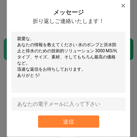
メッセージ
お問い合わせ
お問い合わせ
折り返しご連絡いたします！
紫外線治されたCIPP
(21)
家
治場所管紫外線治され
トレンチレスの下水道
プロダクト
たCIPPはDN1200下水
の修理サービスの地方
送信
道の更新の構造を整備
自治体のパイプライン
する
の維持の査定を並べる
私達について
紫外線管