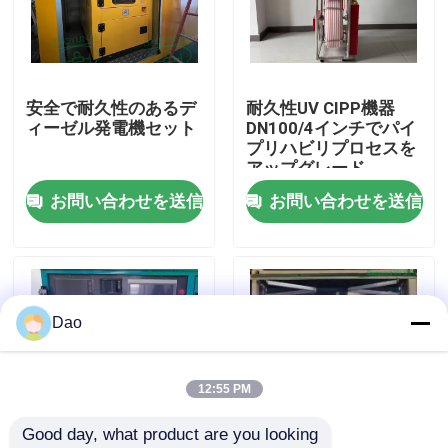
工場旅行
安全で耐久性のあるデ
耐久性UV CIPP機器
品質管理
ィーゼル発電機セット
DN100/4インチでパイ
プリハビリプロセスを
アップグレード
私達に連絡しなさい
お問い合わせを送信
お問い合わせを送信
ニュース
引用を要求しなさい
Dao
紫外線CIPP装置
12:55 PM
Good day, what product are you looking 
紫外線治されたCIPP