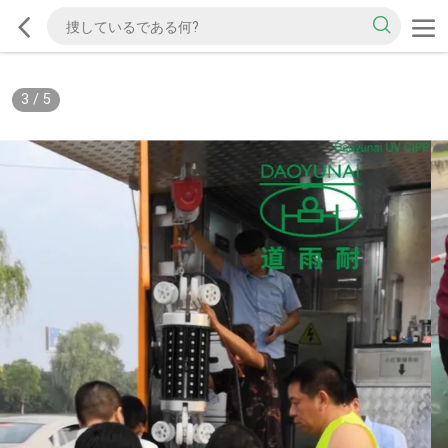
3
/
5