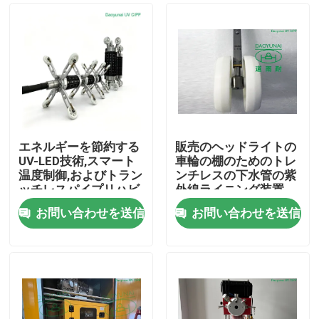
エネルギーを節約する
販売のヘッドライトの
UV-LED技術,スマート
車輪の棚のためのトレ
温度制御,およびトラン
ンチレスの下水管の紫
ッチレスパイプリハビ
外線ライニング装置
リのためのダブルレン
お問い合わせを送信
お問い合わせを送信
ジの汎用性
家
プロダクト
私達について