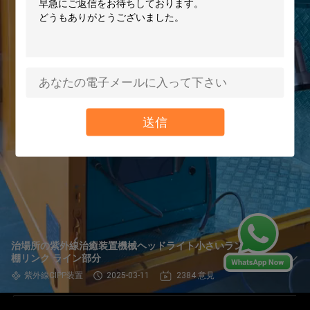
送信
治場所の紫外線治癒装置機械ヘッドライト小さいランプの
棚リンク ライン部分
紫外線CIPP装置
2025-03-11
2384 意見