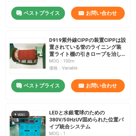
ベストプライス
お問い合わせ
D919紫外線CIPPの装置CIPPは設
置されている管のライニング装
置ライト棚の引きロープを治し
た
MOQ：100m
価格：Variable
ベストプライス
お問い合わせ
家
LEDと水銀電球のための
プロダクト
380V/50HzUV固められた位置パ
イプ統合システム
私達について
MOQ：1