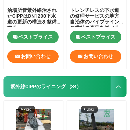
治場所管紫外線治され
トレンチレスの下水道
たCIPPはDN1200下水
の修理サービスの地方
道の更新の構造を整備
自治体のパイプライン
する
の維持の査定を並べる
紫外線管
ベストプライス
ベストプライス
お問い合わせ
お問い合わせ
紫外線CIPPのライニング
(34)