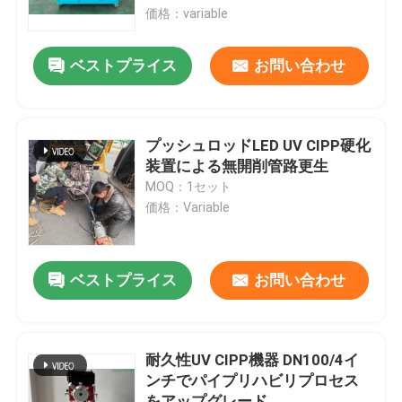
価格：variable
工場旅行
ベストプライス
お問い合わせ
品質管理
プッシュロッドLED UV CIPP硬化
私達に連絡しなさい
装置による無開削管路更生
MOQ：1セット
価格：Variable
ニュース
引用を要求しなさい
ベストプライス
お問い合わせ
紫外線CIPP装置
耐久性UV CIPP機器 DN100/4イ
ンチでパイプリハビリプロセス
紫外線治されたCIPP
をアップグレード