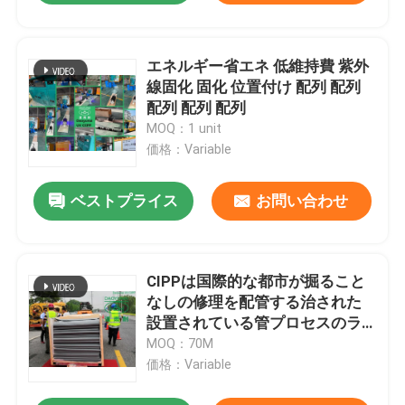
エネルギー省エネ 低維持費 紫外
線固化 固化 位置付け 配列 配列
配列 配列 配列
MOQ：1 unit
価格：Variable
ベストプライス
お問い合わせ
CIPPは国際的な都市が掘ること
なしの修理を配管する治された
設置されている管プロセスのラ
イニングをぬらす
MOQ：70M
価格：Variable