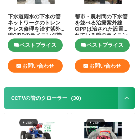
下水道雨水の下水の管
都市・農村間の下水管
ネットワークのトレン
を並べる治療紫外線
チレス修理を治す紫外
CIPPは治された設置さ
線CIPPのライニング管
れている管のライニン
グ プロセスを修理する
ベストプライス
ベストプライス
お問い合わせ
お問い合わせ
CCTVの管のクローラー
(30)