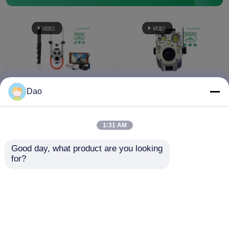
トレンチレスの技術トレーニング
管の包装業者
ウォーター ジェットのクリーニングのノズル
下水道の検査システム
望遠鏡のマンホールの
Dao
D16sの無線電信のため
ポーランド人のカメラ
の望遠鏡のポーランド
の点検ビデオ地方自治
トレンチレスの器具レンタル
人の点検カメラ
体の下水道の豪雨によ
1:31 AM
る雨水の排水
ベストプライス
ベストプライス
Good day, what product are you looking 
膨らませられるパイププラグ
for?
お問い合わせ
お問い合わせ
排水ポンプ
多くを見て下さい