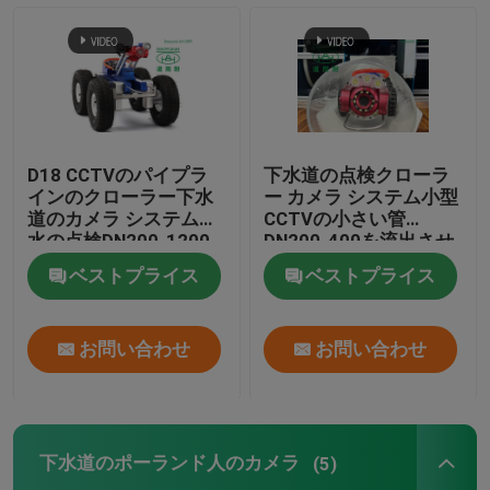
紫外線CIPPのライニング
CCTVの管のクローラー
D18 CCTVのパイプラ
下水道の点検クローラ
下水道のポーランド人のカメラ
インのクローラー下水
ー カメラ システム小型
道のカメラ システム排
CCTVの小さい管
水の点検DN200-1200
DN200-400を流出させ
なさい
CIPP水逆転
ベストプライス
ベストプライス
CIPPパッチ修理
お問い合わせ
お問い合わせ
トレンチレスの下水道修理
下水道のポーランド人のカメラ
(5)
トレンチレスのパイプラインの構造