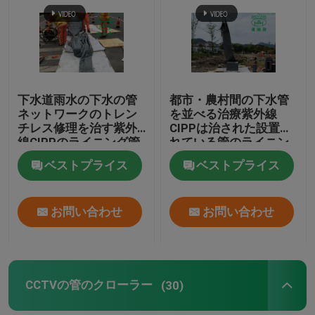
工場旅行
品質管理
下水道雨水の下水の管
都市・農村間の下水管
ネットワークのトレン
を並べる治療紫外線
チレス修理を治す紫外
CIPPは治された設置さ
私達に連絡しなさい
線CIPPのライニング管
れている管のライニン
グ プロセスを修理する
ベストプライス
ベストプライス
ニュース
お問い合わせ
お問い合わせ
引用を要求しなさい
紫外線CIPP装置
CCTVの管のクローラー
(30)
紫外線治されたCIPP