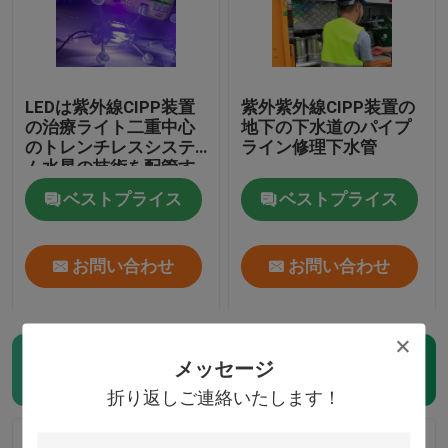
LEDは紫外線CIPP装置
紫外紫外線CIPP装置の
の治療ライト二重中心
地下の下水道のパイプ
のトレンチレスシステ
ライン修理下水管
ム水星の技術を配管す
る
ベストプライス
ベストプライス
お問い合わせ
お問い合わせ
メッセージ
紫外線治されたCIPP
(21)
折り返しご連絡いたします！