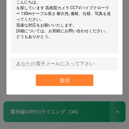
治場所管紫外線治され
トレンチレスの下水道
たCIPPはDN1200下水
の修理サービスの地方
道の更新の構造を整備
自治体のパイプライン
する
の維持の査定を並べる
紫外線管
ベストプライス
ベストプライス
送信
お問い合わせ
お問い合わせ
家
プロダクト
紫外線CIPPのライニング
(34)
私達について