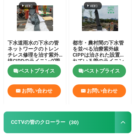
工場旅行
品質管理
下水道雨水の下水の管
都市・農村間の下水管
ネットワークのトレン
を並べる治療紫外線
チレス修理を治す紫外
CIPPは治された設置さ
私達に連絡しなさい
線CIPPのライニング管
れている管のライニン
グ プロセスを修理する
ベストプライス
ベストプライス
ニュース
お問い合わせ
お問い合わせ
引用を要求しなさい
紫外線CIPP装置
CCTVの管のクローラー
(30)
紫外線治されたCIPP