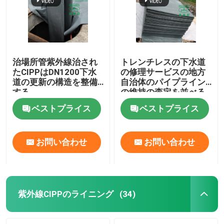
治場所管紫外線治され
トレンチレスの下水道
たCIPPはDN1200下水
の修理サービスの地方
道の更新の構造を整備
自治体のパイプライン
する
の維持の査定を並べる
紫外線管
ベストプライス
ベストプライス
送信
お問い合わせ
お問い合わせ
家
プロダクト
紫外線CIPPのライニング
(34)
私達について