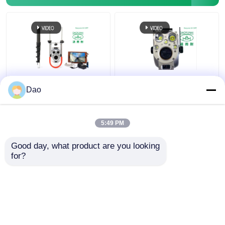
トレンチレスの技術トレーニング
管の包装業者
ウォーター ジェットのクリーニングのノズル
下水道の検査システム
望遠鏡のマンホールの
Dao
D16sの無線電信のため
ポーランド人のカメラ
の望遠鏡のポーランド
の点検ビデオ地方自治
トレンチレスの器具レンタル
人の点検カメラ
体の下水道の豪雨によ
5:49 PM
る雨水の排水
ベストプライス
ベストプライス
Good day, what product are you looking 
膨らませられるパイププラグ
for?
お問い合わせ
お問い合わせ
排水ポンプ
多くを見て下さい