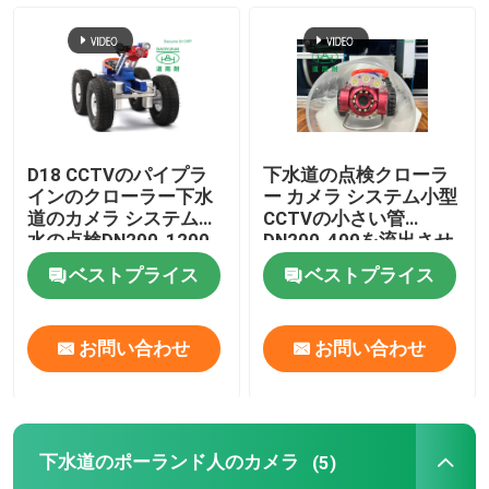
紫外線CIPPのライニング
CCTVの管のクローラー
D18 CCTVのパイプラ
下水道の点検クローラ
下水道のポーランド人のカメラ
インのクローラー下水
ー カメラ システム小型
道のカメラ システム排
CCTVの小さい管
水の点検DN200-1200
DN200-400を流出させ
なさい
CIPP水逆転
ベストプライス
ベストプライス
CIPPパッチ修理
お問い合わせ
お問い合わせ
トレンチレスの下水道修理
下水道のポーランド人のカメラ
(5)
トレンチレスのパイプラインの構造