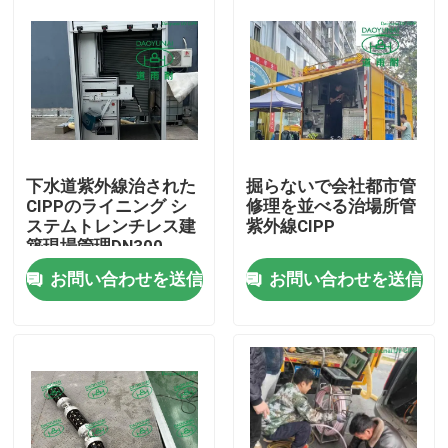
下水道紫外線治された
掘らないで会社都市管
CIPPのライニング シ
修理を並べる治場所管
ステムトレンチレス建
紫外線CIPP
築現場管理DN300
お問い合わせを送信
お問い合わせを送信
家
プロダクト
私達について