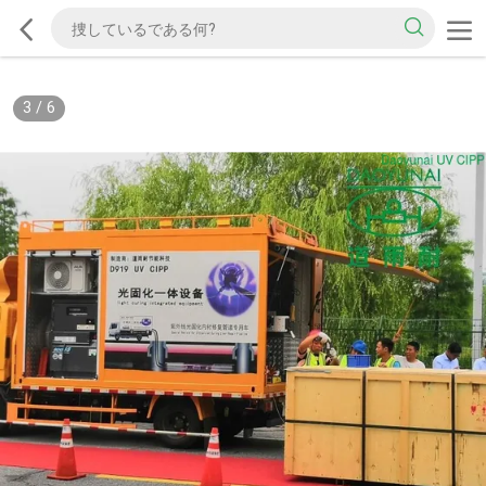
3
/
6