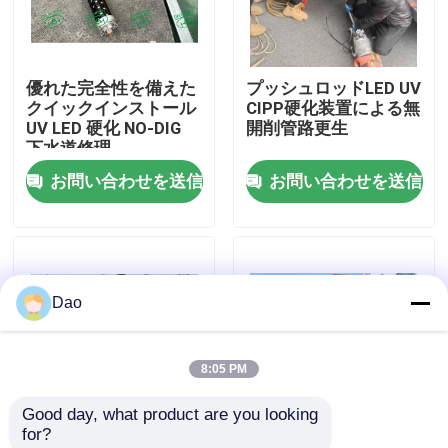
工場旅行
優れた完全性を備えた
プッシュロッドLED UV
クイックインストール
CIPP硬化装置による無
品質管理
UV LED 硬化 NO-DIG
開削管路更生
下水道修理
お問い合わせを送信
お問い合わせを送信
私達に連絡しなさい
ニュース
Dao
引用を要求しなさい
8:05 PM
紫外線CIPP装置
Good day, what product are you looking 
for?
紫外線治されたCIPP
カーニングリグ 紫外線
下水道は統合された設