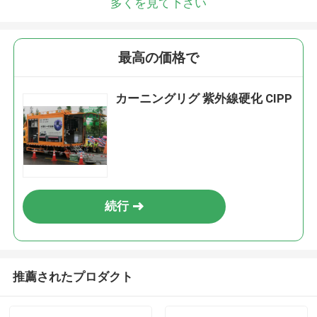
多くを見て下さい
折り返しご連絡いたします！
最高の価格で
カーニングリグ 紫外線硬化 CIPP
続行
送信
推薦されたプロダクト