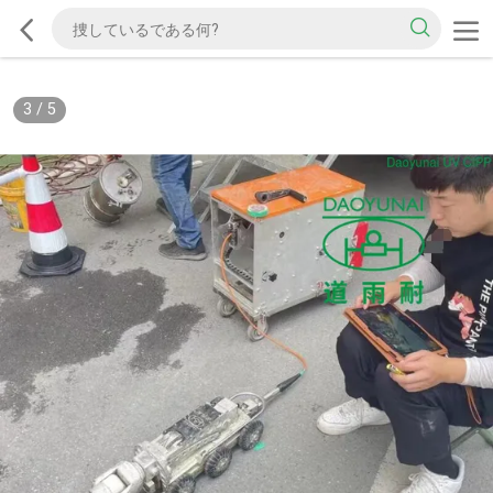
3
/
5