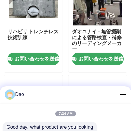
工場旅行
リハビリ トレンチレス
ダオユナイ - 無管掘削
品質管理
技術訓練
による管路検査・補修
のリーディングメーカ
ー
私達に連絡しなさい
お問い合わせを送信
お問い合わせを送信
ニュース
引用を要求しなさい
Dao
紫外線CIPP装置
7:34 AM
Good day, what product are you looking 
紫外線治されたCIPP