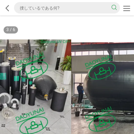
3
/
6