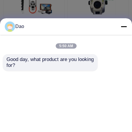
下水道の検査システム
望遠鏡のマンホールの
Dao
D16sの無線電信のため
ポーランド人のカメラ
の望遠鏡のポーランド
の点検ビデオ地方自治
人の点検カメラ
体の下水道の豪雨によ
5:50 AM
る雨水の排水
ベストプライス
ベストプライス
Good day, what product are you looking 
for?
お問い合わせ
お問い合わせ
多くを見て下さい
ホーム
企業情報
お問い合わせ
Desktop Site
地図
プライバシーポリシー