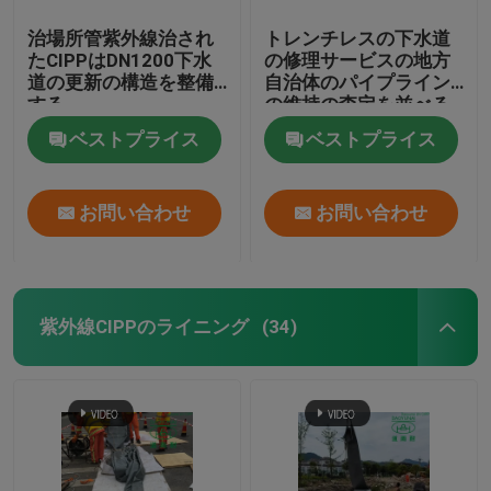
治場所管紫外線治され
トレンチレスの下水道
たCIPPはDN1200下水
の修理サービスの地方
道の更新の構造を整備
自治体のパイプライン
する
の維持の査定を並べる
紫外線管
ベストプライス
ベストプライス
お問い合わせ
お問い合わせ
紫外線CIPPのライニング
(34)