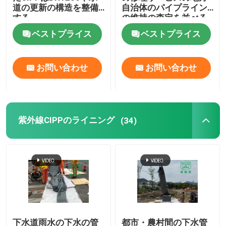
道の更新の構造を整備
自治体のパイプライン
する
の維持の査定を並べる
トレンチレスの技術トレーニング
紫外線管
ベストプライス
ベストプライス
管の包装業者
お問い合わせ
お問い合わせ
ウォーター ジェットのクリーニングのノズル
トレンチレスの器具レンタル
紫外線CIPPのライニング
(34)
膨らませられるパイププラグ
排水ポンプ
下水道雨水の下水の管
都市・農村間の下水管