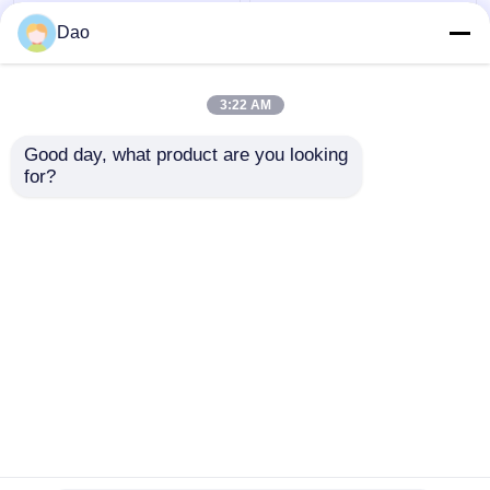
下水道の検査システム
望遠鏡のマンホールの
Dao
D16sの無線電信のため
ポーランド人のカメラ
の望遠鏡のポーランド
の点検ビデオ地方自治
人の点検カメラ
体の下水道の豪雨によ
3:22 AM
る雨水の排水
ベストプライス
ベストプライス
Good day, what product are you looking 
for?
お問い合わせ
お問い合わせ
多くを見て下さい
ホーム
企業情報
お問い合わせ
Desktop Site
地図
プライバシーポリシー