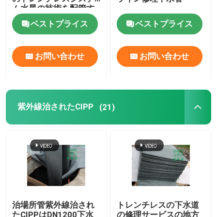
ム水星の技術を配管す
る
ベストプライス
ベストプライス
紫外線CIPPのライニング
CCTVの管のクローラー
お問い合わせ
お問い合わせ
下水道のポーランド人のカメラ
紫外線治されたCIPP
(21)
CIPP水逆転
CIPPパッチ修理
トレンチレスの下水道修理
治場所管紫外線治され
トレンチレスの下水道
トレンチレスのパイプラインの構造
たCIPPはDN1200下水
の修理サービスの地方