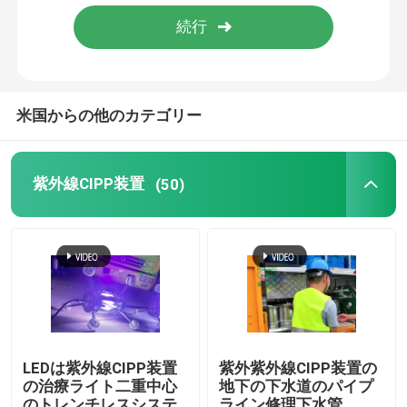
工場旅行
メッセージ
折り返しご連絡いたします！
品質管理
米国からの他のカテゴリー
私達に連絡しなさい
紫外線CIPP装置
(50)
ニュース
引用を要求しなさい
紫外線CIPP装置
LEDは紫外線CIPP装置
紫外紫外線CIPP装置の
の治療ライト二重中心
地下の下水道のパイプ
送信
紫外線治されたCIPP
のトレンチレスシステ
ライン修理下水管