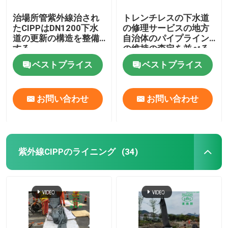
治場所管紫外線治され
トレンチレスの下水道
たCIPPはDN1200下水
の修理サービスの地方
道の更新の構造を整備
自治体のパイプライン
する
の維持の査定を並べる
紫外線管
ベストプライス
ベストプライス
お問い合わせ
お問い合わせ
紫外線CIPPのライニング
(34)