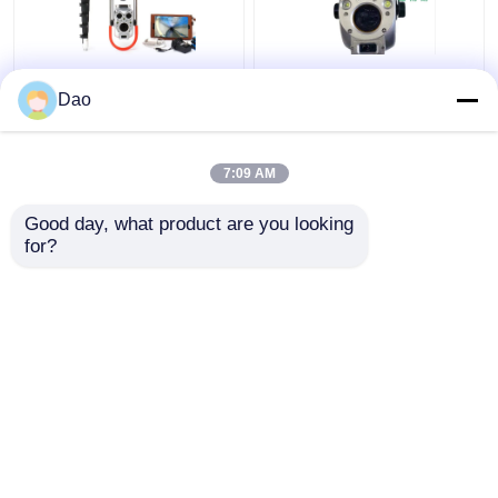
下水道の検査システム
望遠鏡のマンホールの
Dao
D16sの無線電信のため
ポーランド人のカメラ
の望遠鏡のポーランド
の点検ビデオ地方自治
人の点検カメラ
体の下水道の豪雨によ
7:09 AM
る雨水の排水
ベストプライス
ベストプライス
Good day, what product are you looking 
for?
お問い合わせ
お問い合わせ
多くを見て下さい
ホーム
企業情報
お問い合わせ
Desktop Site
地図
プライバシーポリシー