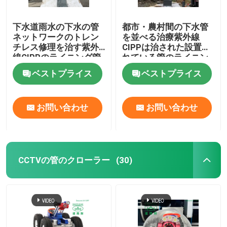
下水道雨水の下水の管
都市・農村間の下水管
ネットワークのトレン
を並べる治療紫外線
チレス修理を治す紫外
CIPPは治された設置さ
線CIPPのライニング管
れている管のライニン
グ プロセスを修理する
ベストプライス
ベストプライス
お問い合わせ
お問い合わせ
CCTVの管のクローラー
(30)