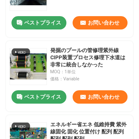
工場旅行
ベストプライス
お問い合わせ
品質管理
発掘のプールの管修理紫外線
私達に連絡しなさい
CIPP装置プロセス修理下水道は
非常に統合しなかった
MOQ：1単位
ニュース
価格：Variable
引用を要求しなさい
ベストプライス
お問い合わせ
紫外線CIPP装置
エネルギー省エネ 低維持費 紫外
線固化 固化 位置付け 配列 配列
紫外線治されたCIPP
配列 配列 配列