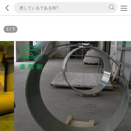
3
/
5