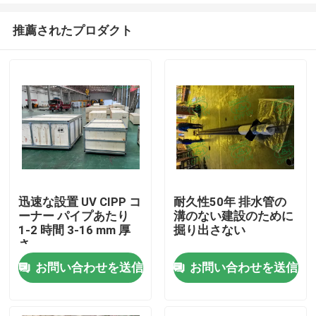
推薦されたプロダクト
迅速な設置 UV CIPP コ
耐久性50年 排水管の
ーナー パイプあたり
溝のない建設のために
家
1-2 時間 3-16 mm 厚
掘り出さない
さ
お問い合わせを送信
お問い合わせを送信
プロダクト
私達について