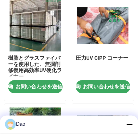
工場旅行
品質管理
私達に連絡しなさい
樹脂とグラスファイバ
圧力UV CIPP コーナー
ーを使用した、無掘削
修復用高効率UV硬化ラ
ニュース
イナー
お問い合わせを送信
お問い合わせを送信
引用を要求しなさい
紫外線CIPP装置
Dao
紫外線治されたCIPP