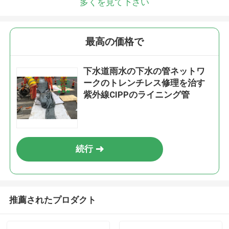
多くを見て下さい
折り返しご連絡いたします！
最高の価格で
下水道雨水の下水の管ネットワ
ークのトレンチレス修理を治す
紫外線CIPPのライニング管
続行
送信
推薦されたプロダクト