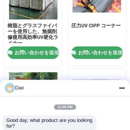
工場旅行
樹脂とグラスファイバ
圧力UV CIPP コーナー
ーを使用した、無掘削
品質管理
修復用高効率UV硬化ラ
イナー
お問い合わせを送信
お問い合わせを送信
私達に連絡しなさい
ニュース
Dao
引用を要求しなさい
11:06 PM
紫外線CIPP装置
Good day, what product are you looking 
for?
紫外線治されたCIPP
Super Large DN2000
cippの技術の掘削はさ