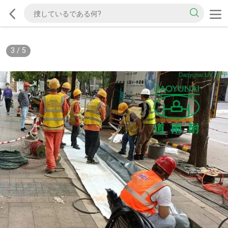
3
/
5