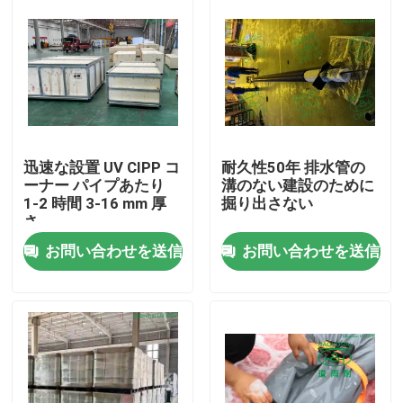
迅速な設置 UV CIPP コ
耐久性50年 排水管の
ーナー パイプあたり
溝のない建設のために
1-2 時間 3-16 mm 厚
掘り出さない
さ
お問い合わせを送信
お問い合わせを送信
家
プロダクト
私達について