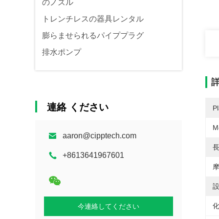
のノズル
トレンチレスの器具レンタル
膨らませられるパイププラグ
排水ポンプ
連絡 ください
Pl
M
aaron@cipptech.com
長
+8613641967601
摩
設
化
今連絡してください