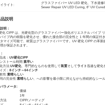
グラスファイバー UV LED 硬化、下水道修理 U
イライト:
Sewer Repair UV LED Curing
, 
8” UV Cure
製品説明
説明：
 硬化 CIPP は、光硬化型のグラスファイバー強化ポリエステル パイプ 
パイプ内の樹脂を硬化させ、優れた接合部の完全性と 1 年間の保証付き
タマイズ可能で、材質はグラスファイバーです。UV 硬化 CIPP の
理が保証されます。
：
品名：
UV硬化CIPP
ンストール時間:
素早い
化方法:
UV硬化
、専門的なものを使用して
装置
そして
ライト
迅速な硬化
イズ：
8インチ～64インチ
軟性:
素晴らしい
同の完全性:
素晴らしい
、への影響を最小限に抑えながら持続的なシー
パラメータ:
価値
1年
方法
CIPP/ノーディグ
ズ
8インチ～64インチ