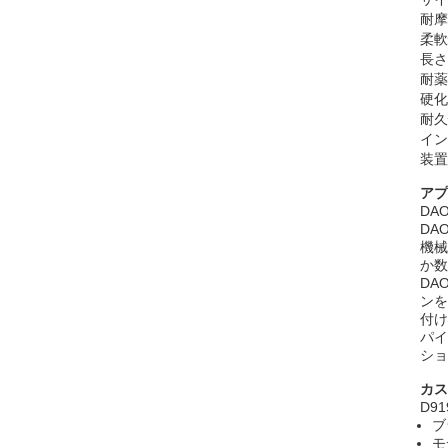
耐摩
柔軟
長さ
耐薬
硬化
耐久
イン
装置
アプ
DA
DA
機械
か数
DA
ンを
付け
パイ
ショ
カス
D91
ブ
モ