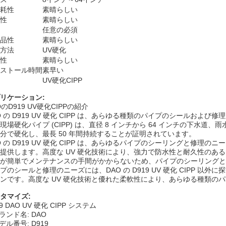
耗性
素晴らしい
性
素晴らしい
任意の必須
品性
素晴らしい
方法
UV硬化
性
素晴らしい
ストール時間
素早い
UV硬化CIPP
リケーション:
OのD919 UV硬化CIPPの紹介
O の D919 UV 硬化 CIPP は、あらゆる種類のパイプのシール
現場硬化パイプ (CIPP) は、直径 8 インチから 64 インチの下水
分で硬化し、最長 50 年間持続することが証明されています。
O の D919 UV 硬化 CIPP は、あらゆるパイプのシーリングと
提供します。高度な UV 硬化技術により、強力で防水性と耐久性のあ
が簡単でメンテナンスの手間がかからないため、パイプのシーリングと
プのシールと修理のニーズには、DAO の D919 UV 硬化 CIPP
ンです。高度な UV 硬化技術と優れた柔軟性により、あらゆる種類の
タマイズ:
9 DAO UV 硬化 CIPP システム
ランド名: DAO
デル番号: D919