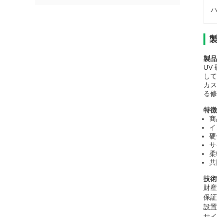
ハ
製品
UV
して
カス
る修
特徴
商
イ
硬
サ
柔
共
技術
財産
保証
設置
サイ