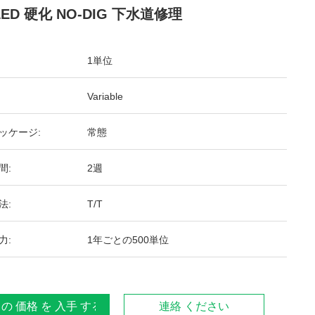
LED 硬化 NO-DIG 下水道修理
1単位
Variable
ッケージ:
常態
間:
2週
法:
T/T
力:
1年ごとの500単位
 の 価格 を 入手 する
連絡 ください