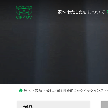
家へ
わたしたち に つい て
家へ
>
製品
>
優れた完全性を備えたクイックインストール U
製品