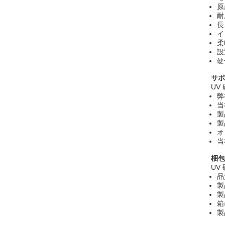
原
耐
長
イ
柔
設
硬
サポ
UV
弊
当
製
製
オ
当
梱包
UV
品
製
製
箱
製