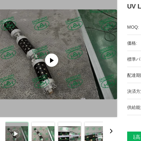
UV 
MOQ:
価格:
標準パ
配達期
決済方
供給能
最高