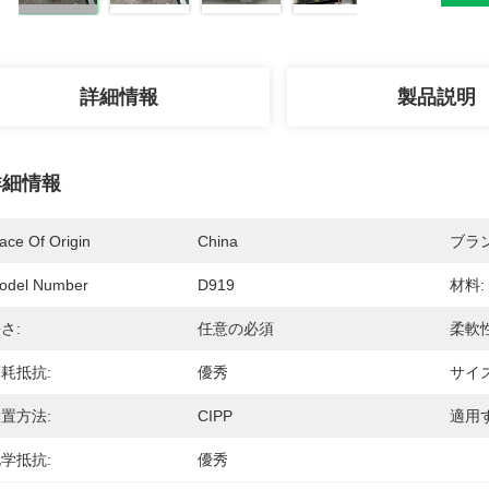
詳細情報
製品説明
詳細情報
ace Of Origin
China
ブラ
odel Number
D919
材料:
さ:
任意の必須
柔軟性
耗抵抗:
優秀
サイズ
置方法:
CIPP
適用す
学抵抗:
優秀