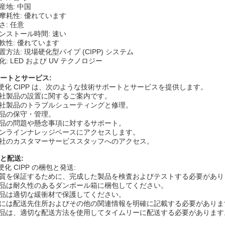
産地: 中国
摩耗性: 優れています
さ: 任意
ンストール時間: 速い
軟性: 優れています
置方法: 現場硬化型パイプ (CIPP) システム
化: LED および UV テクノロジー
ートとサービス:
 硬化 CIPP は、次のような技術サポートとサービスを提供します。
社製品の設置に関するご案内です。
社製品のトラブルシューティングと修理。
品の保守・管理。
品の問題や懸念事項に対するサポート。
ンラインナレッジベースにアクセスします。
社のカスタマーサービススタッフへのアクセス。
と配送:
 硬化 CIPP の梱包と発送:
質を保証するために、完成した製品を検査およびテストする必要があり
品は耐久性のあるダンボール箱に梱包してください。
品は適切な緩衝材で保護してください。
には配送先住所およびその他の関連情報を明確に記載する必要がありま
品は、適切な配送方法を使用してタイムリーに配送する必要があります