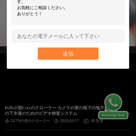
送信
D18s小型Cctvのクローラー カメラの管の地下の地方自治体
の下水道のためのビデオ検査システム
CCTVの管のクローラー
2025-03-17
45 意見