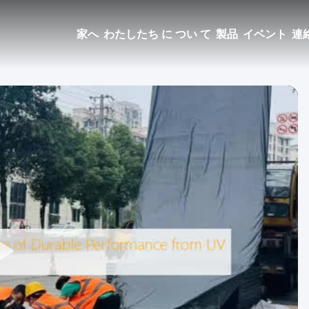
家へ
わたしたち に つい て
製品
イベント
連