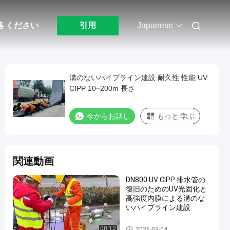
絡 ください
引用
Japanese
溝のないパイプライン建設 耐久性 性能 UV
CIPP 10~200m 長さ
今からお話し
もっと 学ぶ
関連動画
DN800 UV CIPP 排水管の
復旧のためのUV光固化と
高強度内膜による溝のな
いパイプライン建設
トレンチレスのパイプライン
00:12
2026-03-04