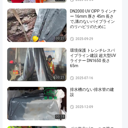
の構造
DN2000 UV CIPP ラインナ
ー 16mm 厚さ 45m 長さ
で,溝のないパイプライン
のリハビリのために
トレンチレスのパイプライン
00:27
2025-09-29
の構造
環境保護 トレンチレスパ
イプライン建設 超大型UV
ライナー DN1650 長さ
65m
トレンチレスのパイプライン
00:21
2025-07-16
の構造
排水槽のない排水管の建
設
トレンチレスのパイプライン
2025-12-09
の構造
00:18