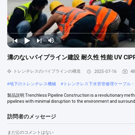
溝のないパイプライン建設 耐久性 性能 UV CIPP 
トレンチレスのパイプラインの構造
2025-07-16
4
#
地下のトレンチレス機械
#
トレンチレス下水管管修理ケーブル・
製品説明:Trenchless Pipeline Construction is a revolutionary method 
pipelines with minimal disruption to the environment and surroundi
訪問者のメッセージ
まだ公のコメントはない