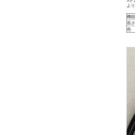
9さ
より
機
長
色