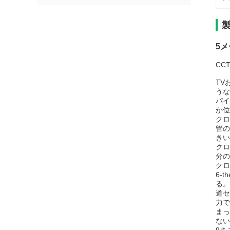
5
CC
TV
うな
パイ
か位
クロ
管の
きい
クロ
分の
クロ
6-
る。
道セ
力で
まっ
ない