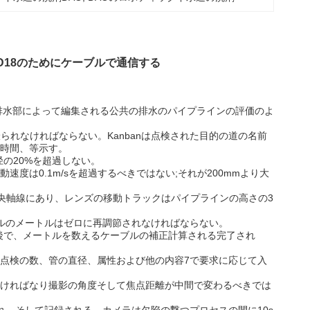
D18のためにケーブルで通信する
排水部によって編集される公共の排水のパイプラインの評価のよ
撮られなければならない。Kanbanは点検された目的の道の名前
時間、等示す。
径の20%を超過しない。
速度は0.1m/sを超過するべきではない;それが200mmより大
中央軸線にあり、レンズの移動トラックはパイプラインの高さの3
ルのメートルはゼロに再調節されなければならない。
の後で、メートルを数えるケーブルの補正計算される完了され
点検の数、管の直径、属性および他の内容7で要求に応じて入
ければなり撮影の角度そして焦点距離が中間で変わるべきでは