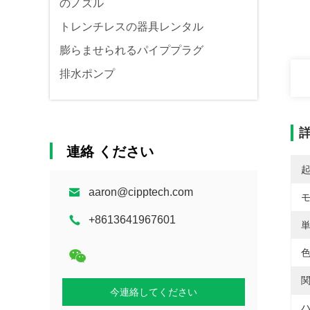
のノズル
トレンチレスの器具レンタル
膨らませられるパイププラグ
排水ポンプ
連絡 ください
aaron@cipptech.com
+8613641967601
単
色
関
今連絡してください
ハ