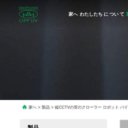
家へ
わたしたち に つい て
家へ
>
製品
>
縦CCTVの管のクローラー ロボット パ
製品