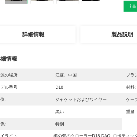
最高
詳細情報
製品説明
詳細情報
起源の場所
江蘇、中国
ブラ
モデル番号
D18
材料:
位:
ジャケットおよびワイヤー
ケー
:
黒い
重量:
係:
特別
イライト:
縦の管のクローラーD18 DAO
, 
ロボティッ