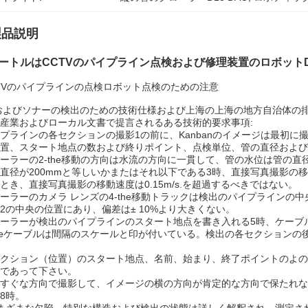
製品説明
メートルはCCTVのパイプライン点検および修理装置のロボット
TVのパイプラインの点検ロボット点検のための注意
およびソナーの検出のための技術仕様および上海の上海の地方自治体の
産業およびローカル文書で提言されるある技術的要求事項:
プラインの各セクションの撮影1の前に、Kanbanのイメージは最初に
置、スタート地点の数および終りポイント、点検単位、管の直径および
ーラーの2-the移動の方向は水流の方向に一貫して、管の水位は管の直
直径が200mmと等しいかまたはそれ以下である3時、直接写真撮影の移動
とき、直接写真撮影の移動速度は0.15m/s.を超過するべきではない。
ーラーのカメラ レンズの4-the移動トラックは検出のパイプラインの
2の中央の位置にあり、偏差は± 10%より大きくない。
ーラーが検出のパイプラインのスタート地点を書き入れる5時、ケーブ
theケーブルは間隔のスケールと印が付いている。検出の各セクション
クション（位置）のスタート地点、名前、始まり、終了ポイントのよの
であって下さい。
すぐな方向で撮影して、イメージの横の方向が肯定的な方向で保たれな
8時。