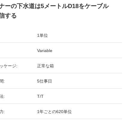
ナーの下水道は5メートルD18をケーブル
信する
1単位
Variable
ッケージ:
正常な箱
間:
5仕事日
法:
T/T
力:
1年ごとの620単位