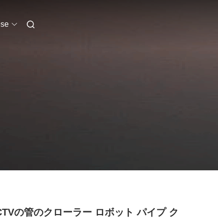
se
CTVの管のクローラー ロボット パイプ ク