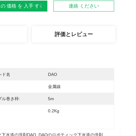
 の 価格 を 入手 する
連絡 ください
評価とレビュー
ンド名
DAO
金属線
ブル巻き枠:
5m
0.2Kg
ク下水道の洗剤DAO
, 
DAOのロボティック下水道の洗剤