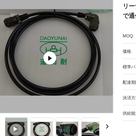
リー
で通
MOQ:
価格:
標準パ
配達期
決済方
供給能