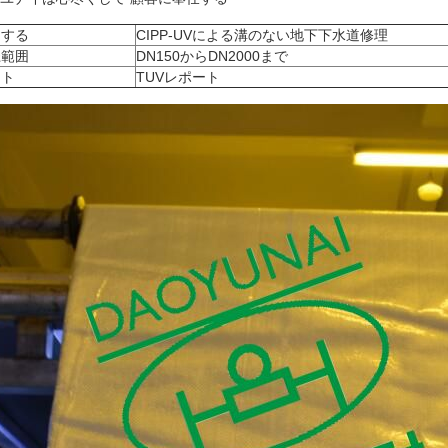
用する
CIPP-UVによる溝のない地下下水道修理
径範囲
DN150からDN2000まで
スト
TUVレポート