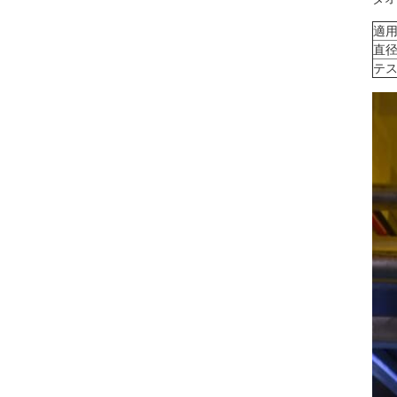
適
直
テ