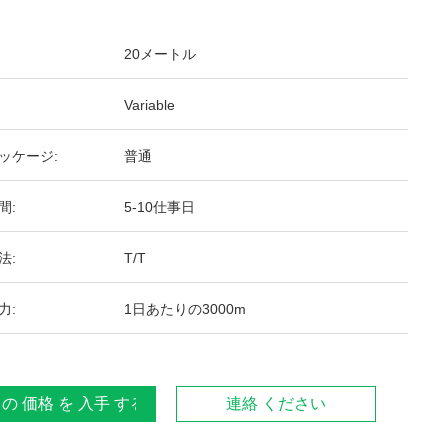
20メートル
Variable
ッケージ:
普通
間:
5-10仕事日
法:
T/T
力:
1日あたりの3000m
 の 価格 を 入手 する
連絡 ください