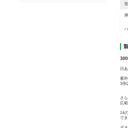
安
厚
ハ
30
日あ
紫外
3倍
さら
広範
14
でき
ダオ