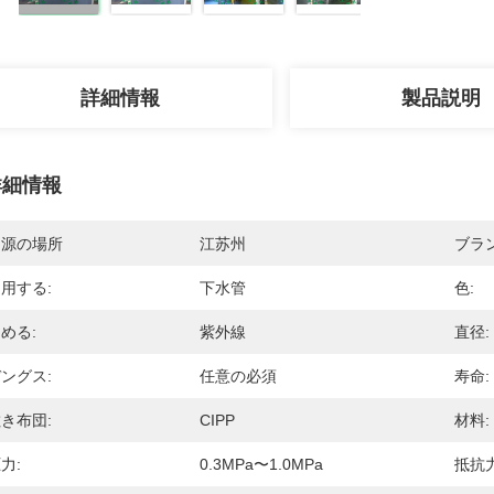
詳細情報
製品説明
詳細情報
起源の場所
江苏州
ブラ
用する:
下水管
色:
める:
紫外線
直径:
ングス:
任意の必須
寿命:
き布団:
CIPP
材料:
力:
0.3MPa〜1.0MPa
抵抗力