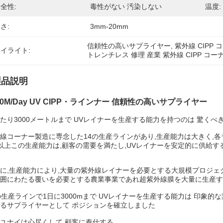
全性:
毒性がない 汚染しない
温度:
さ:
3mm-20mm
信頼性の高いサプライヤー
, 
紫外線 CIPP コ
イライト:
トレンチレス 修理 産業 紫外線 CIPP コー
製品説明
00M/Day UV CIPP・ラインナー 信頼性の高いサプライヤー
たり3000メートルまで UVレイナーを生産する能力を持つのは 驚くべ
線コーナー製造に専念した14の生産ラインがあり,生産能力は大きく,各
以上この生産能力は,顧客の需要を満たし,UVレイナーを安定的に供給す
に,生産能力により,大量の紫外線レイナーを必要とする大規模プロジェ
囲にわたる覆いを必要とする農業事業であれ超紫外線膜を大量に生産す
の生産ラインで1日に3000mまで UVレイナーを生産する能力は 印象
るサプライヤーとして ポジションを確立しました
ユナイは心尽くして 顧客に奉仕する