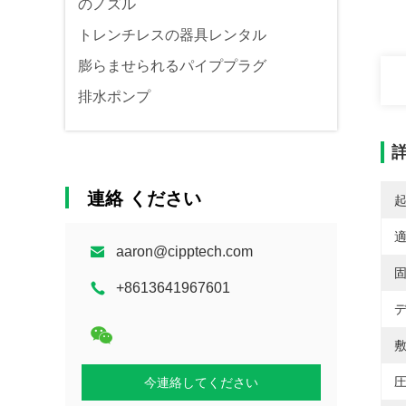
のノズル
トレンチレスの器具レンタル
膨らませられるパイププラグ
排水ポンプ
連絡 ください
適
aaron@cipptech.com
固
+8613641967601
デ
敷
圧
今連絡してください