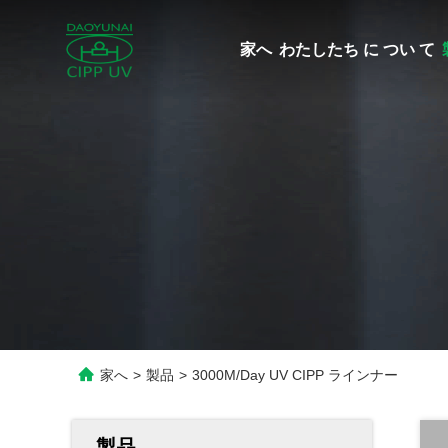
家へ
わたしたち に つい て
家へ
>
製品
>
3000M/Day UV CIPP ラインナー
製品