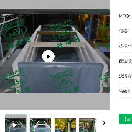
MOQ:
価格:
標準パ
配達期
決済方
供給能
最高