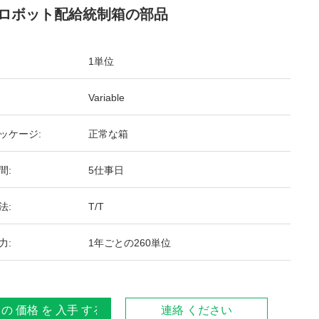
ロボット配給統制箱の部品
1単位
Variable
ッケージ:
正常な箱
間:
5仕事日
法:
T/T
力:
1年ごとの260単位
 の 価格 を 入手 する
連絡 ください