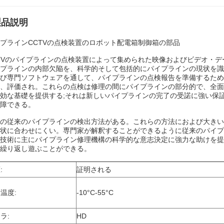
製品説明
プラインCCTVの点検装置のロボット配電箱制御箱の部品
TVのパイプラインの点検装置によって集められた映像およびビデオ・
プラインの内部欠陥を、科学的そして包括的にパイプラインの現状を識
び専門ソフトウェアを通して、パイプラインの点検報告を準備するため
、評価され。これらの点検は修理の間にパイプラインの部分的で、全面
効な基礎を提供する;それは新しいパイプラインの完了の受諾に強い保
障できる。
の従来のパイプラインの検出方法がある。これらの方法におよび大きい
状に合わせにくい。専門家が解釈することができるように従来のパイプ
技術に主にパイプライン修理機構の科学的な意志決定に強力な助けを提
繰り返し遊ぶことができる。
:
証明される
温度:
-10°C-55°C
ラ:
HD