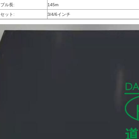
ブル長:
145m
セット:
3/4/6インチ