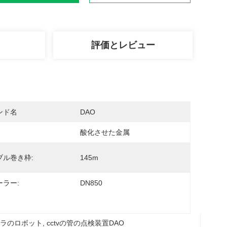
評価とレビュー
ンド名
DAO
酸化させた金属
ブル巻き枠:
145m
ーラー:
DN850
メラのロボット
, 
cctvの管の点検装置DAO