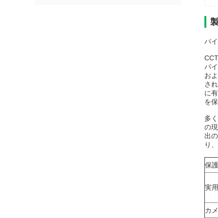
パイ
CC
パイ
およ
され
に有
を保
多く
の現
出の
り、
保護
実用
カメ