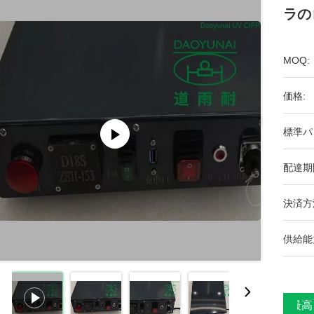
ラの
MOQ:
価格:
標準パ
配達期
決済方
供給能
最高