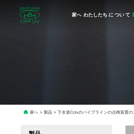
家へ
わたしたち に つい て
家へ
>
製品
>
下水道Cctvのパイプラインの点検装置
製品