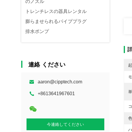
のノズル
トレンチレスの器具レンタル
膨らませられるパイププラグ
排水ポンプ
連絡 ください
aaron@cipptech.com
単
+8613641967601
コ
色
今連絡してください
ハ