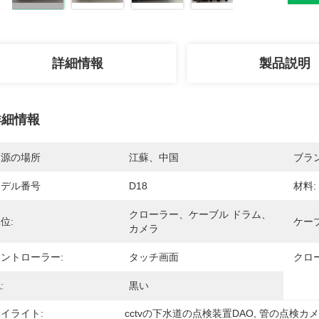
詳細情報
製品説明
詳細情報
起源の場所
江蘇、中国
ブラ
モデル番号
D18
材料:
クローラー、ケーブル ドラム、
位:
ケー
カメラ
ントローラー:
タッチ画面
クロ
:
黒い
イライト:
cctvの下水道の点検装置DAO
, 
管の点検カ